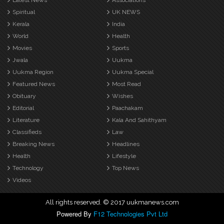
Latest News
Associations
Spiritual
UK NEWS
Kerala
India
World
Health
Movies
Sports
Jwala
Uukma
Uukma Region
Uukma Special
Featured News
Most Read
Obituary
Wishes
Editorial
Paachakam
Literature
Kala And Sahithyam
Classifieds
Law
Breaking News
Headlines
Health
Lifestyle
Technology
Top News
Videos
All rights reserved. © 2017 uukmanews.com
Powered By
F12 Technologies Pvt Ltd