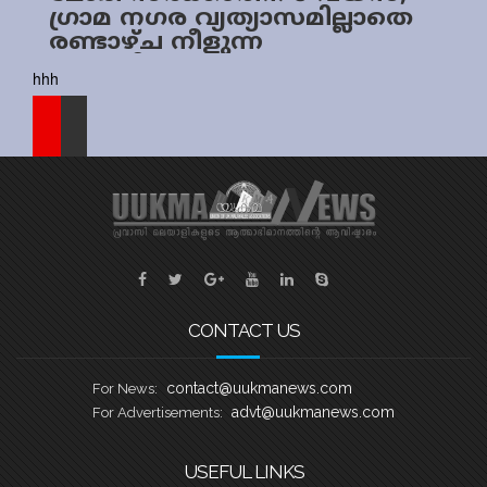
ഗ്രാമ നഗര വ്യത്യാസമില്ലാതെ
Sports
രണ്ടാഴ്ച നീളുന്ന
വാർഷികാഘോഷ
Jwala
hhh
പരിപാടികൾ
Classifieds
Law
Gallery
CONTACT US
contact@uukmanews.com
For News:
advt@uukmanews.com
For Advertisements:
USEFUL LINKS