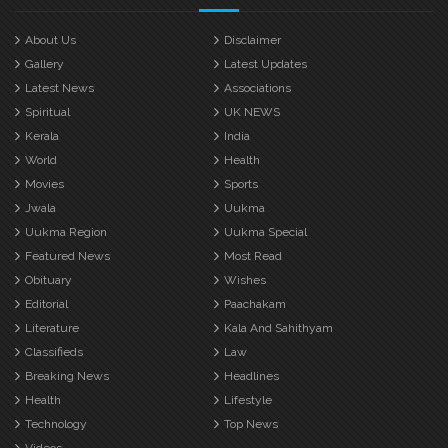
About Us
Disclaimer
Gallery
Latest Updates
Latest News
Associations
Spiritual
UK NEWS
Kerala
India
World
Health
Movies
Sports
Jwala
Uukma
Uukma Region
Uukma Special
Featured News
Most Read
Obituary
Wishes
Editorial
Paachakam
Literature
Kala And Sahithyam
Classifieds
Law
Breaking News
Headlines
Health
Lifestyle
Technology
Top News