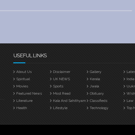
USEFUL LINKS
About Us
Disclaimer
Gallery
Late
Spiritual
UK NEWS
Kerala
India
Movies
Sports
Jwala
Uuk
Featured News
Most Read
Obituary
Wish
Literature
Kala And Sahithyam
Classifieds
Law
Health
Lifestyle
Technology
Top 