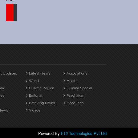
st Updates
Latest News
Associations
World
Health
ma
Uukma Region
Uukma Special
es
Editorial
Paachakam
Breaking News
Headlines
News
Videos
Powered By
F12 Technologies Pvt Ltd