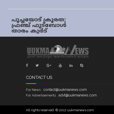
പൂച്ചയോട് ക്രൂരത;
ഫ്രഞ്ച് ഫുട്ബോൾ
താരം കുർട്
സൗമയുമായുള്ള
കരാർ അഡിഡാസ്
റദ്ദാക്കി; കൂടുതൽ
കുരുക്കിലേക്ക്
CONTACT US
contact@uukmanews.com
For News:
advt@uukmanews.com
For Advertisements:
All rights reserved. © 2017 uukmanews.com