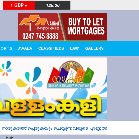
1 GBP =
128.36
PORTS
JWALA
CLASSIFIEDS
LAW
GALLERY
ടുകടത്തപ്പെടുകയും ചെയ്യുന്നവരുടെ എണ്ണത്തിൽ വൻ വർധന
hhh