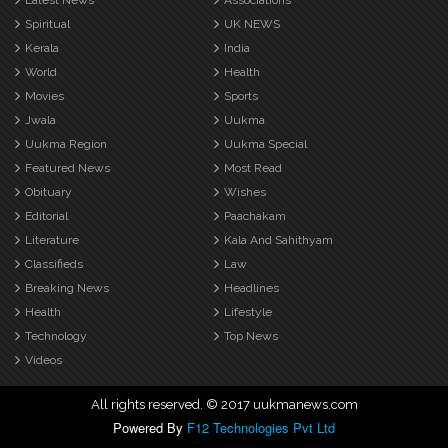
Latest News
Associations
Spiritual
UK NEWS
Kerala
India
World
Health
Movies
Sports
Jwala
Uukma
Uukma Region
Uukma Special
Featured News
Most Read
Obituary
Wishes
Editorial
Paachakam
Literature
Kala And Sahithyam
Classifieds
Law
Breaking News
Headlines
Health
Lifestyle
Technology
Top News
Videos
All rights reserved. © 2017 uukmanews.com
Powered By
F12 Technologies Pvt Ltd