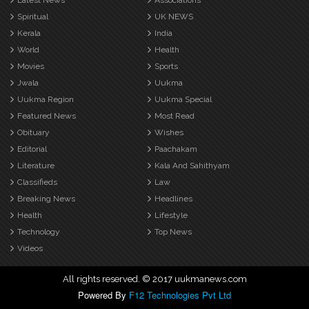
Latest News
Associations
Spiritual
UK NEWS
Kerala
India
World
Health
Movies
Sports
Jwala
Uukma
Uukma Region
Uukma Special
Featured News
Most Read
Obituary
Wishes
Editorial
Paachakam
Literature
Kala And Sahithyam
Classifieds
Law
Breaking News
Headlines
Health
Lifestyle
Technology
Top News
Videos
All rights reserved. © 2017 uukmanews.com
Powered By
F12 Technologies Pvt Ltd