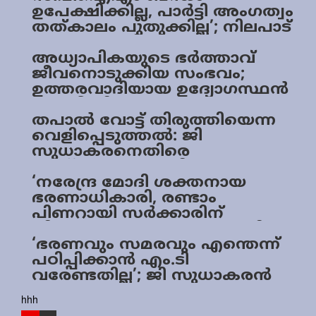
പരാതി
ഉപേക്ഷിക്കില്ല, പാർട്ടി അംഗത്വം
Sports
തത്കാലം പുതുക്കില്ല’; നിലപാട്
മയപ്പെടുത്തി ജി സുധാകരൻ
Jwala
അധ്യാപികയുടെ ഭർത്താവ്
ജീവനൊടുക്കിയ സംഭവം;
Classifieds
ഉത്തരവാദിയായ ഉദ്യോഗസ്ഥൻ
സർവീസിലുണ്ടാവാൻ
Law
പാടില്ലെന്ന് ജി സുധാകരൻ
തപാല്‍ വോട്ട് തിരുത്തിയെന്ന
Gallery
വെളിപ്പെടുത്തല്‍: ജി
സുധാകരനെതിരെ
എഫ്‌ഐആര്‍ രജിസ്റ്റര്‍
ചെയ്യാന്‍ മുഖ്യ തിരഞ്ഞെടുപ്പ്
‘നരേന്ദ്ര മോദി ശക്തനായ
ഓഫീസറുടെ നിര്‍ദേശം
ഭരണാധികാരി, രണ്ടാം
പിണറായി സർക്കാരിന്
വികസന നേട്ടങ്ങൾ ഇല്ല’: ജി
സുധാകരൻ
‘ഭരണവും സമരവും എന്തെന്ന്
പഠിപ്പിക്കാൻ എം.ടി
വരേണ്ടതില്ല’; ജി സുധാകരൻ
hhh