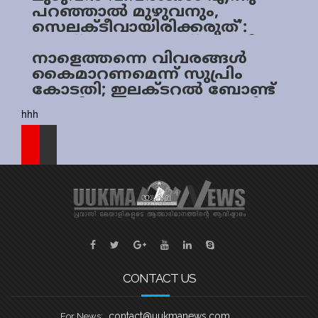
പറഞ്ഞാൽ മുഴുവനും,
Sports
സെലക്ടീവായിരിക്കരുത്’:
ഇലക്ടറൽ ബോണ്ട് കേസിൽ
Jwala
സുപ്രീം കോടതി
നാളെത്തന്നെ വിവരങ്ങൾ
കൈമാറണമെന്ന് സുപ്രിം
Classifieds
കോടതി; ഇലക്ടറൽ ബോണ്ട്
കേസിൽ സാവകാശം തേടിയ
Law
hhh
എസ്ബിഐയ്ക്ക് തിരിച്ചടി
Gallery
CONTACT US
contact@uukmanews.com
For News: