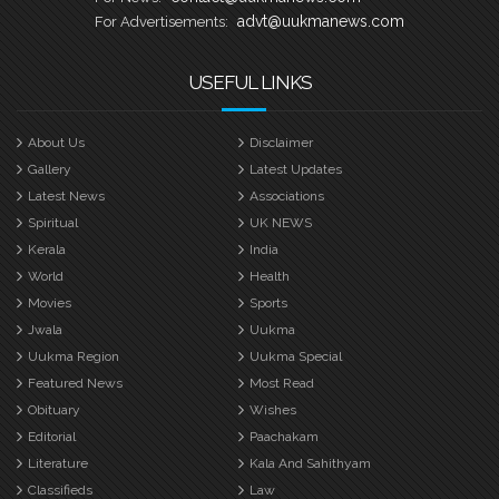
advt@uukmanews.com
For Advertisements:
USEFUL LINKS
About Us
Disclaimer
Gallery
Latest Updates
Latest News
Associations
Spiritual
UK NEWS
Kerala
India
World
Health
Movies
Sports
Jwala
Uukma
Uukma Region
Uukma Special
Featured News
Most Read
Obituary
Wishes
Editorial
Paachakam
Literature
Kala And Sahithyam
Classifieds
Law