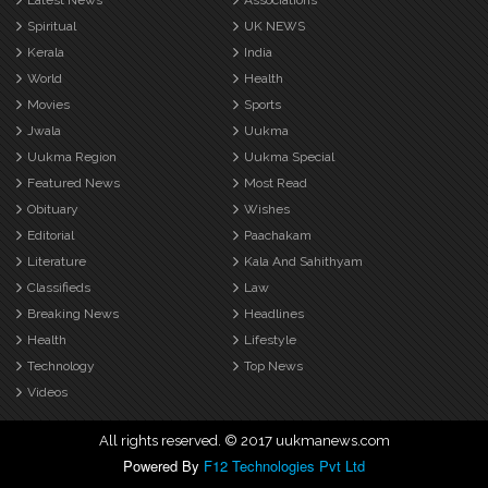
Latest News
Associations
Spiritual
UK NEWS
Kerala
India
World
Health
Movies
Sports
Jwala
Uukma
Uukma Region
Uukma Special
Featured News
Most Read
Obituary
Wishes
Editorial
Paachakam
Literature
Kala And Sahithyam
Classifieds
Law
Breaking News
Headlines
Health
Lifestyle
Technology
Top News
Videos
All rights reserved. © 2017 uukmanews.com
Powered By
F12 Technologies Pvt Ltd