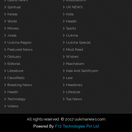
Latest News
Associations
Spiritual
UK NEWS
Kerala
India
World
Health
Movies
Sports
Jwala
Uukma
Uukma Region
Uukma Special
Featured News
Most Read
Obituary
Wishes
Editorial
Paachakam
Literature
Kala And Sahithyam
Classifieds
Law
Breaking News
Headlines
Health
Lifestyle
Technology
Top News
Videos
All rights reserved. © 2017 uukmanews.com
Powered By
F12 Technologies Pvt Ltd