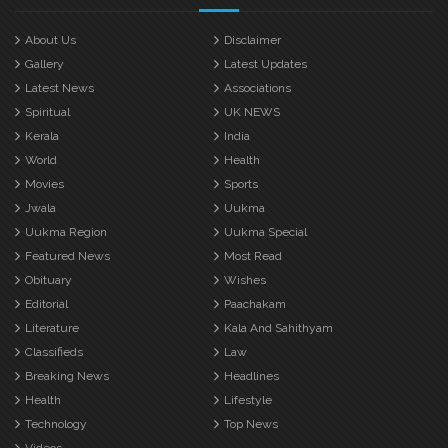
About Us
Disclaimer
Gallery
Latest Updates
Latest News
Associations
Spiritual
UK NEWS
Kerala
India
World
Health
Movies
Sports
Jwala
Uukma
Uukma Region
Uukma Special
Featured News
Most Read
Obituary
Wishes
Editorial
Paachakam
Literature
Kala And Sahithyam
Classifieds
Law
Breaking News
Headlines
Health
Lifestyle
Technology
Top News