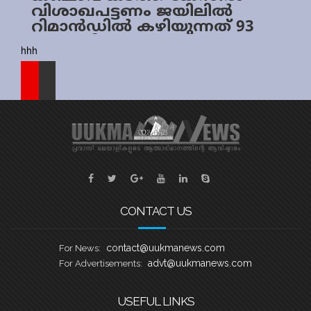
വിശാഖപട്ടണം ജയിലിൽ
Sports
റിമാൻഡിൽ കഴിയുന്നത് 93
മലയാളികൾ
Jwala
hhh
Classifieds
Law
Gallery
CONTACT US
contact@uukmanews.com
For News:
advt@uukmanews.com
For Advertisements:
USEFUL LINKS