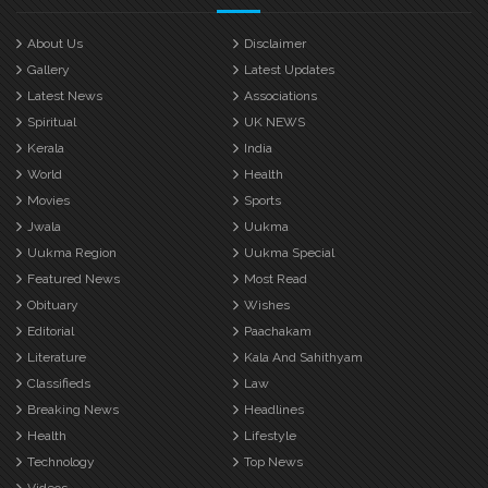
About Us
Disclaimer
Gallery
Latest Updates
Latest News
Associations
Spiritual
UK NEWS
Kerala
India
World
Health
Movies
Sports
Jwala
Uukma
Uukma Region
Uukma Special
Featured News
Most Read
Obituary
Wishes
Editorial
Paachakam
Literature
Kala And Sahithyam
Classifieds
Law
Breaking News
Headlines
Health
Lifestyle
Technology
Top News