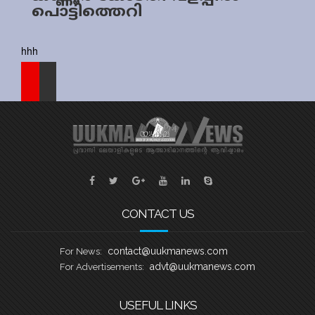
പൊട്ടിത്തെറി
Sports
Jwala
hhh
Classifieds
Law
Gallery
CONTACT US
contact@uukmanews.com
For News:
advt@uukmanews.com
For Advertisements:
USEFUL LINKS