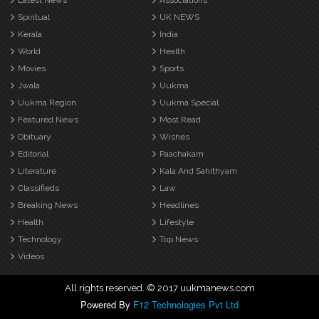
Latest News
Associations
Spiritual
UK NEWS
Kerala
India
World
Health
Movies
Sports
Jwala
Uukma
Uukma Region
Uukma Special
Featured News
Most Read
Obituary
Wishes
Editorial
Paachakam
Literature
Kala And Sahithyam
Classifieds
Law
Breaking News
Headlines
Health
Lifestyle
Technology
Top News
Videos
All rights reserved. © 2017 uukmanews.com
Powered By
F12 Technologies Pvt Ltd