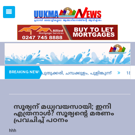
Thu, Aug 6, 2026
12:16 AM
Open
1 GBP =
128.04
Menu
Home
Latest News
Associations
Spiritual
UK NEWS
BREAKING NEWS
ആവേശപ്പോരിന് പുതുക്കരി, ചമ്പക്കുളം, പുളിങ്കുന്ന്
18 വ
Kerala
India
സൂര്യന് മധ്യവയസായി; ഇനി
World
എത്രനാള്‍? സൂര്യന്റെ മരണം
പ്രവചിച്ച് പഠനം
uukma
hhh
Movies