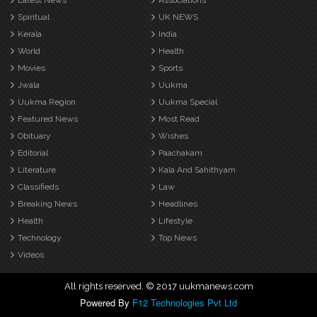
Latest News
Associations
Spiritual
UK NEWS
Kerala
India
World
Health
Movies
Sports
Jwala
Uukma
Uukma Region
Uukma Special
Featured News
Most Read
Obituary
Wishes
Editorial
Paachakam
Literature
Kala And Sahithyam
Classifieds
Law
Breaking News
Headlines
Health
Lifestyle
Technology
Top News
Videos
All rights reserved. © 2017 uukmanews.com
Powered By
F12 Technologies Pvt Ltd