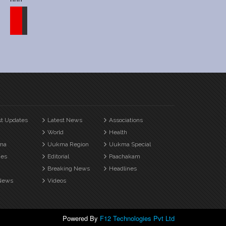
st Updates
Latest News
Associations
World
Health
ma
Uukma Region
Uukma Special
es
Editorial
Paachakam
Breaking News
Headlines
News
Videos
Powered By
F12 Technologies Pvt Ltd