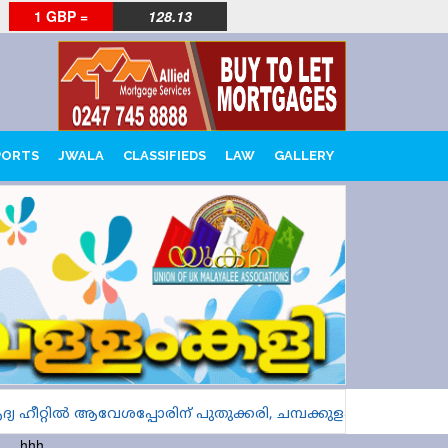
1 GBP =
128.13
PORTS
JWALA
CLASSIFIEDS
LAW
GALLERY
റ്റിൽ ആവേശപ്പോരിന് പുതുക്കരി, ചമ്പക്കുളം, പുളിങ്കുന്ന്
hhh