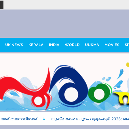
UK NEWS
KERALA
INDIA
WORLD
UUKMA
MOVIES
S
യത് തലനാരിഴക്ക്
യുക്മ കേരളപൂരം വള്ളംകളി 2026: ആദ്യ ഹീ