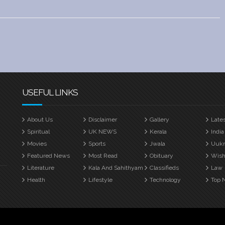
USEFUL LINKS
About Us
Disclaimer
Gallery
Late
Spiritual
UK NEWS
Kerala
India
Movies
Sports
Jwala
Uuk
Featured News
Most Read
Obituary
Wish
Literature
Kala And Sahithyam
Classifieds
Law
Health
Lifestyle
Technology
Top 