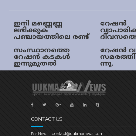
ഇനി മണ്ണെണ്ണ
റേഷൻ
ലഭിക്കുക
വ്യാപാരിക
പഞ്ചായത്തിലെ രണ്ട്
ദിവസത്
റേഷൻ കടകളിൽ
ഇന്നുമുത
മാത്രം;
സംസ്ഥാനത്തെ
രണ്ടുദി
റേഷൻ വ്
നിയന്ത്രണവുമായി
റേഷൻ കടകൾ
കടകൾ അട
സമരത്തി
സർക്കാർ
ഇന്നുമുതൽ
ന്നു.
സ്മാർട്ടാകും
CONTACT US
contact@uukmanews.com
For News: