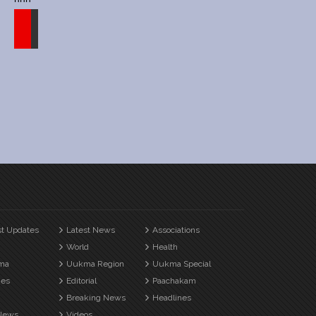
st Updates
Latest News
Associations
World
Health
ma
Uukma Region
Uukma Special
es
Editorial
Paachakam
Breaking News
Headlines
News
Videos