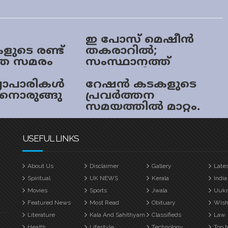
ഇ പോസ് മെഷീൻ
ളുടെ രണ്ട്
തകരാറിൽ;
തെ സമരം
സംസ്ഥാനത്ത്
ൽ;
റേഷൻ വിതരണം
വസം റേഷൻ
യാപാരികൾ
പൂർണമായും
റേഷന്‍ കടകളുടെ
ച്ചിടും
നൊരുങ്ങു
തടസപ്പെട്ടു
പ്രവര്‍ത്തന
സമയത്തില്‍ മാറ്റം.
USEFUL LINKS
About Us
Disclaimer
Gallery
Late
Spiritual
UK NEWS
Kerala
India
Movies
Sports
Jwala
Uuk
Featured News
Most Read
Obituary
Wish
Literature
Kala And Sahithyam
Classifieds
Law
Health
Lifestyle
Technology
Top 