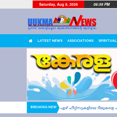
Saturday, Aug 8, 2026
06:59 PM
LATEST NEWS
ASSOCIATIONS
SPIRITUAL
BREAKING NEWS
ി ഒരാഴ്ച മാത്രം.....ആറ്, ഏഴ് ഹീറ്റ്സുകളിലെ ടീമുകളെ പരിച