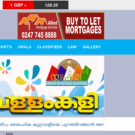
1 GBP =
128.35
PORTS
JWALA
CLASSIFIEDS
LAW
GALLERY
; ലൈംഗിക കുറ്റവാളിയെ പുറത്തിറങ്ങാൻ അനുവദിച്ചത് ലണ്ടനിൽ 
hhh