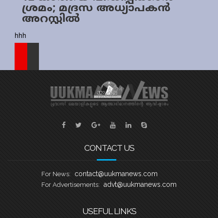
ശ്രമം; മദ്രസ അധ്യാപകൻ
Sports
അറസ്റ്റിൽ
Jwala
hhh
Classifieds
Law
Gallery
CONTACT US
contact@uukmanews.com
For News:
advt@uukmanews.com
For Advertisements:
USEFUL LINKS