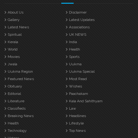
About Us
Disclaimer
Gallery
Latest Updates
Latest News
Associations
Spiritual
UK NEWS
Kerala
India
World
Health
Movies
Sports
Jwala
Uukma
Uukma Region
Uukma Special
Featured News
Most Read
Obituary
Wishes
Editorial
Paachakam
Literature
Kala And Sahithyam
Classifieds
Law
Breaking News
Headlines
Health
Lifestyle
Technology
Top News