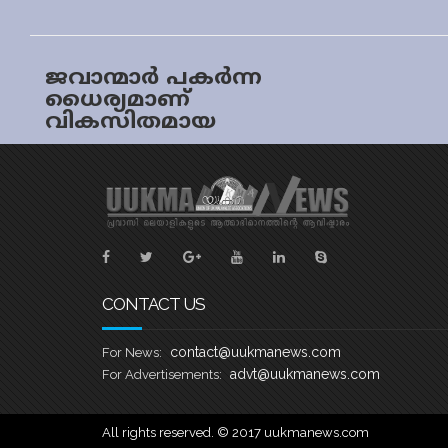
ജവാന്മാർ പകർന്ന
ധൈര്യമാണ്
വികസിതമായ
ഭാരതത്തെ
പടുത്തുയർത്താനു
ള്ള പ്രചോദനം;
പുൽവാമ ദിനത്തിൽ
പ്രധാനമന്ത്രി
CONTACT US
contact@uukmanews.com
For News:
advt@uukmanews.com
For Advertisements:
All rights reserved. © 2017 uukmanews.com