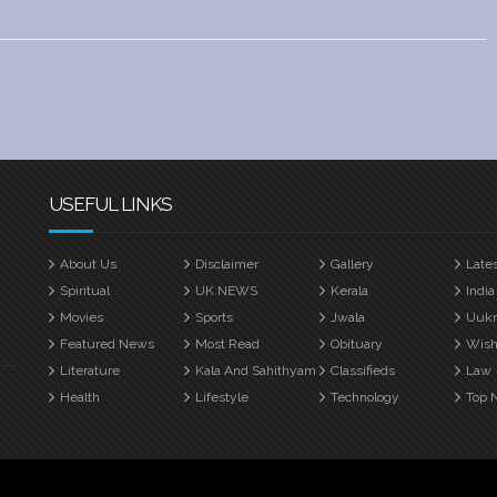
USEFUL LINKS
About Us
Disclaimer
Gallery
Late
Spiritual
UK NEWS
Kerala
India
Movies
Sports
Jwala
Uuk
Featured News
Most Read
Obituary
Wish
Literature
Kala And Sahithyam
Classifieds
Law
Health
Lifestyle
Technology
Top 