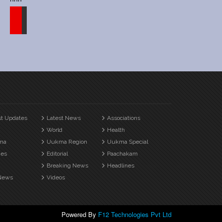
st Updates
Latest News
Associations
World
Health
ma
Uukma Region
Uukma Special
es
Editorial
Paachakam
Breaking News
Headlines
News
Videos
Powered By
F12 Technologies Pvt Ltd