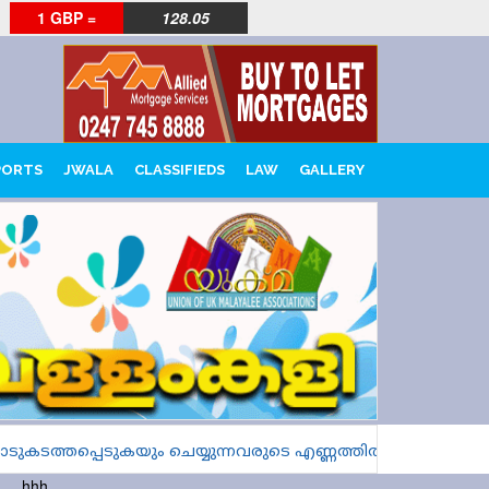
1 GBP =
128.05
PORTS
JWALA
CLASSIFIEDS
LAW
GALLERY
കടത്തപ്പെടുകയും ചെയ്യുന്നവരുടെ എണ്ണത്തിൽ വൻ വർധനവെ
hhh