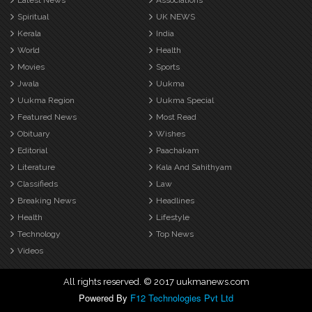
Latest News
Associations
Spiritual
UK NEWS
Kerala
India
World
Health
Movies
Sports
Jwala
Uukma
Uukma Region
Uukma Special
Featured News
Most Read
Obituary
Wishes
Editorial
Paachakam
Literature
Kala And Sahithyam
Classifieds
Law
Breaking News
Headlines
Health
Lifestyle
Technology
Top News
Videos
All rights reserved. © 2017 uukmanews.com
Powered By
F12 Technologies Pvt Ltd