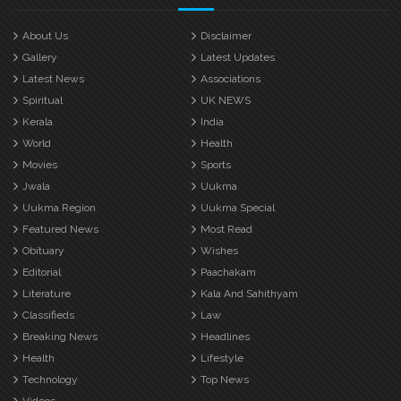
About Us
Disclaimer
Gallery
Latest Updates
Latest News
Associations
Spiritual
UK NEWS
Kerala
India
World
Health
Movies
Sports
Jwala
Uukma
Uukma Region
Uukma Special
Featured News
Most Read
Obituary
Wishes
Editorial
Paachakam
Literature
Kala And Sahithyam
Classifieds
Law
Breaking News
Headlines
Health
Lifestyle
Technology
Top News