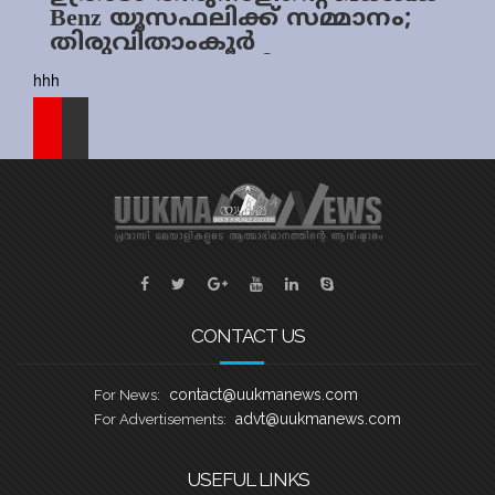
Benz യൂസഫലിക്ക് സമ്മാനം;
Sports
തിരുവിതാംകൂര്‍
രാജകുടുംബത്തിന്റ
Jwala
hhh
സൗഹൃദത്തിന്റെ പ്രതീകം
Classifieds
Law
Gallery
CONTACT US
contact@uukmanews.com
For News:
advt@uukmanews.com
For Advertisements:
USEFUL LINKS