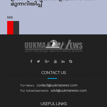
മുന്നറിയിപ്പ്
Sports
Jwala
hhh
Classifieds
Law
Gallery
CONTACT US
contact@uukmanews.com
For News:
advt@uukmanews.com
For Advertisements:
USEFUL LINKS