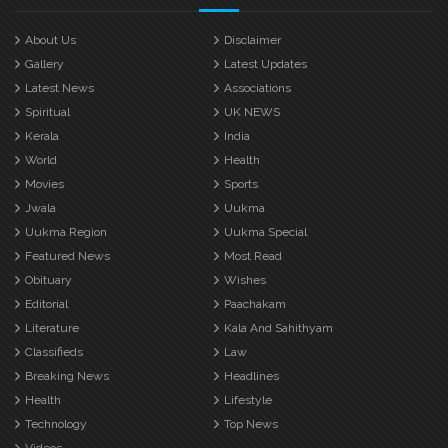
About Us
Disclaimer
Gallery
Latest Updates
Latest News
Associations
Spiritual
UK NEWS
Kerala
India
World
Health
Movies
Sports
Jwala
Uukma
Uukma Region
Uukma Special
Featured News
Most Read
Obituary
Wishes
Editorial
Paachakam
Literature
Kala And Sahithyam
Classifieds
Law
Breaking News
Headlines
Health
Lifestyle
Technology
Top News