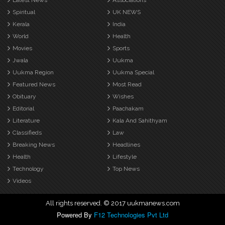
Latest News
Associations
Spiritual
UK NEWS
Kerala
India
World
Health
Movies
Sports
Jwala
Uukma
Uukma Region
Uukma Special
Featured News
Most Read
Obituary
Wishes
Editorial
Paachakam
Literature
Kala And Sahithyam
Classifieds
Law
Breaking News
Headlines
Health
Lifestyle
Technology
Top News
Videos
All rights reserved. © 2017 uukmanews.com
Powered By
F12 Technologies Pvt Ltd