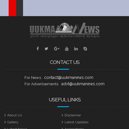
പ്രശാന്ത്
Sports
Jwala
Classifieds
Law
Gallery
CONTACT US
contact@uukmanews.com
For News:
advt@uukmanews.com
For Advertisements:
USEFUL LINKS
About Us
Disclaimer
Gallery
Latest Updates