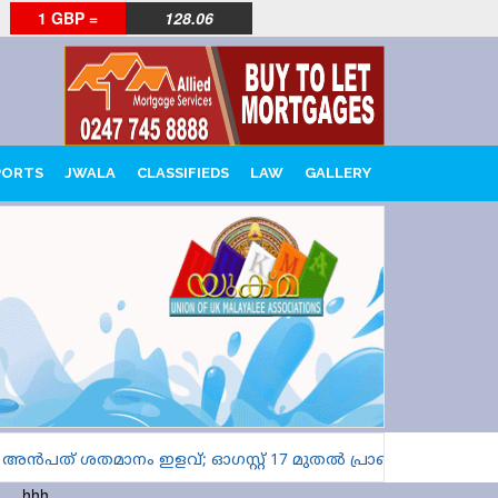
1 GBP =
128.06
PORTS
JWALA
CLASSIFIEDS
LAW
GALLERY
ൽ അൻപത് ശതമാനം ഇളവ്; ഓഗസ്റ്റ് 17 മുതൽ പ്രാബല്യത്തിൽ
hhh