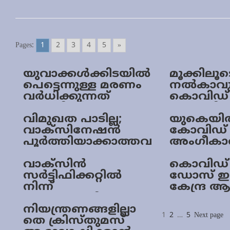
Pages:
1
2
3
4
5
»
യുവാക്കൾക്കിടയിൽ
മൂക്കിലൂട
പെട്ടെന്നുള്ള മരണം
നല്‍കാവു
വർധിക്കുന്നത്
കൊവിഡ് വ
കൊവിഡ്
പുറത്തിറ
വാക്സിനേഷൻ
വിമുഖത പാടില്ല;
യുകെയി
മൂലമല്ല; ICMR പഠന
വാക്‌സിനേഷന്‍
കോവിഡ് 
റിപ്പോർട്ട്
പൂര്‍ത്തിയാക്കാത്തവ
അംഗീകാ
രുടെ
കണക്കെടുക്കുമെന്ന്
വാക്‌സിന്‍
കൊവിഡ് ബ
ആരോഗ്യമന്ത്രി
സര്‍ട്ടിഫിക്കറ്റില്‍
ഡോസ് ഇന
നിന്ന്
കേന്ദ്ര ആ
പ്രധാനമന്ത്രിയുടെ
അവലോക
Posts
ചിത്രം ഒഴിവാക്കും.
നിയന്ത്രണങ്ങളില്ലാ
ചേരും
Page
Page
Page
1
2
…
5
Next page
paginati
തെ ക്രിസ്തുമസ്