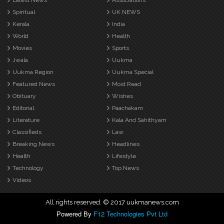
Latest News
Associations
Spiritual
UK NEWS
Kerala
India
World
Health
Movies
Sports
Jwala
Uukma
Uukma Region
Uukma Special
Featured News
Most Read
Obituary
Wishes
Editorial
Paachakam
Literature
Kala And Sahithyam
Classifieds
Law
Breaking News
Headlines
Health
Lifestyle
Technology
Top News
Videos
All rights reserved. © 2017 uukmanews.com
Powered By
F12 Technologies Pvt Ltd