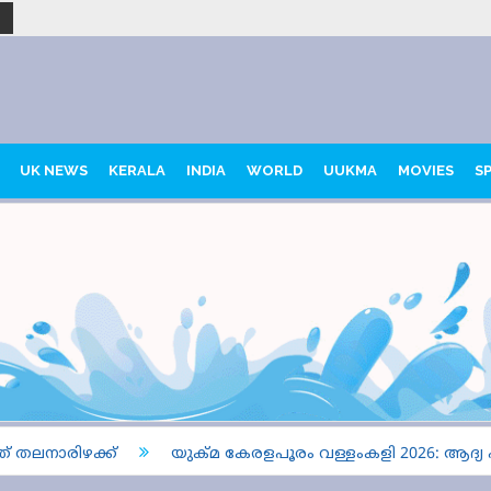
UK NEWS
KERALA
INDIA
WORLD
UUKMA
MOVIES
S
നാരിഴക്ക്
യുക്മ കേരളപൂരം വള്ളംകളി 2026: ആദ്യ ഹീറ്റിൽ 