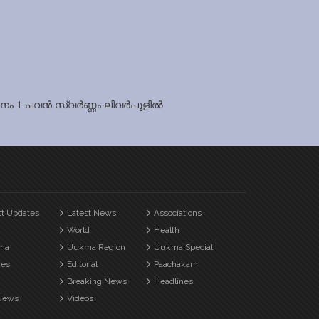
്മാനം 1 പവൻ സ്വർണ്ണം ലിവർപൂളിൽ
st Updates
Latest News
Associations
World
Health
ma
Uukma Region
Uukma Special
es
Editorial
Paachakam
Breaking News
Headlines
News
Videos