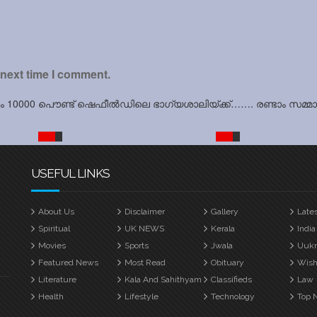
 next time I comment.
്മാനം 10000 പൌണ്ട് ഷെഫീൽഡിലെ ഭാഗ്യശാലിയ്‌ക്ക്……. രണ്ടാം സമ
USEFUL LINKS
About Us
Disclaimer
Gallery
Late
Spiritual
UK NEWS
Kerala
India
Movies
Sports
Jwala
Uuk
Featured News
Most Read
Obituary
Wish
Literature
Kala And Sahithyam
Classifieds
Law
Health
Lifestyle
Technology
Top 