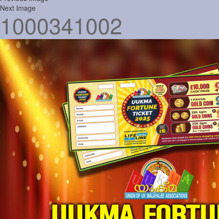
Next Image
1000341002