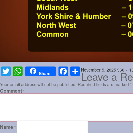
Posted
Full
November 5, 2025
960 × 1
Twitter
WhatsApp
Facebook
Share
Leave a Re
Share
on
size
Your email address will not be published.
Required fields are marked
*
Comment
*
Name
*