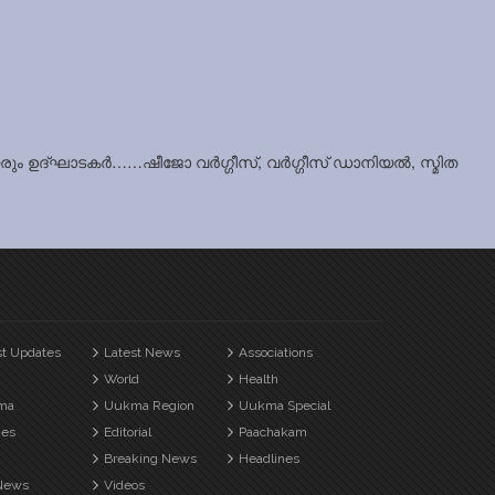
ും ഉദ്ഘാടകർ……ഷീജോ വർഗ്ഗീസ്, വർഗ്ഗീസ് ഡാനിയൽ, സ്മിത
st Updates
Latest News
Associations
World
Health
ma
Uukma Region
Uukma Special
es
Editorial
Paachakam
Breaking News
Headlines
News
Videos