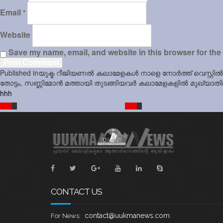
Email
*
Website
Save my name, email, and website in this browser for the
Post
Published in
യുക്മ റീജിയണൽ കലാമേളകൾ നാളെ നോർത്ത് വെസ്റ്റി
navigation
തോട്ടം, സണ്ണിമോൻ മത്തായി തുടങ്ങിയവർ കലാമേളകളിൽ മുഖ്യാതി
hhh
CONTACT US
contact@uukmanews.com
For News: