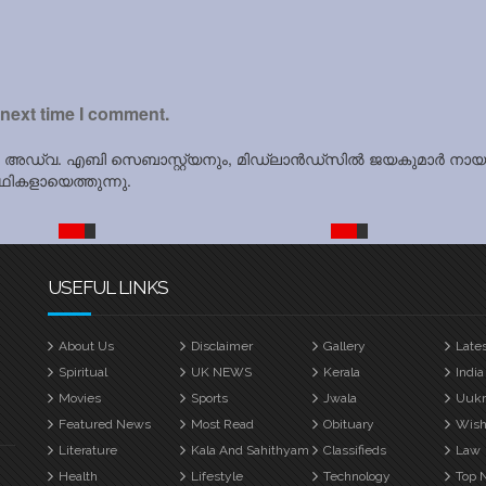
 next time I comment.
ൽ അഡ്വ. എബി സെബാസ്റ്റ്യനും, മിഡ്ലാൻഡ്സിൽ ജയകുമാർ നായര
ഥികളായെത്തുന്നു.
USEFUL LINKS
About Us
Disclaimer
Gallery
Late
Spiritual
UK NEWS
Kerala
India
Movies
Sports
Jwala
Uuk
Featured News
Most Read
Obituary
Wish
Literature
Kala And Sahithyam
Classifieds
Law
Health
Lifestyle
Technology
Top 