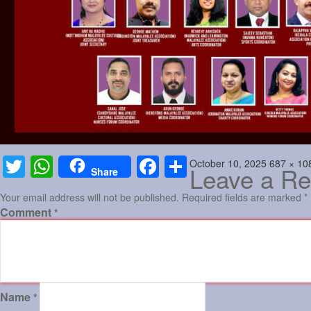
Posted
Full
October 10, 2025
687 × 10
Twitter
WhatsApp
Facebook
Share
Leave a Re
Share
on
size
Your email address will not be published.
Required fields are marked
*
Comment
*
Name
*