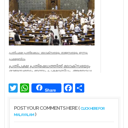
രൂപ ധനസഹായം നൽകുമെന്ന്...
Kerala
പ്രതിപക്ഷ പ്രതിഷേധം: ലോക്സഭയും രാജ്യസഭയും ഇന്നും
പ്രക്ഷുബ്ധം
പ്രതിപക്ഷ പ്രതിഷേധത്തിൽ ലോക്സഭയും
രാജ്യസഭയും ഇന്നും പ്രക്ഷുബ്ധം. അയോധ്യ
സംഭാവന കൊള്ള, വിദ്യാർത്ഥികൾ...
Latest News
Twitter
WhatsApp
Facebook
Share
Share
POST YOUR COMMENTS HERE (
CLICK HERE FOR
)
MALAYALAM