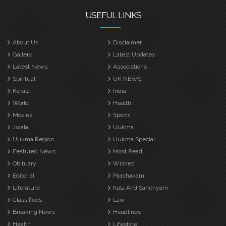
USEFUL LINKS
About Us
Disclaimer
Gallery
Latest Updates
Latest News
Associations
Spiritual
UK NEWS
Kerala
India
World
Health
Movies
Sports
Jwala
Uukma
Uukma Region
Uukma Special
Featured News
Most Read
Obituary
Wishes
Editorial
Paachakam
Literature
Kala And Sahithyam
Classifieds
Law
Breaking News
Headlines
Health
Lifestyle