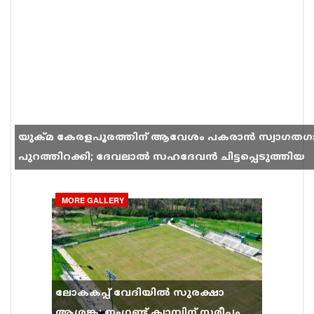
യുക്മ കേരളപൂരത്തിന് ആവേശം പകരാൻ സ്വാഗതഗ
പുറത്തിറക്കി; ദേവലാൽ സഹദേവൻ ചിട്ടപ്പെടുത്തിയ
ഗാനം സോഷ്യൽ മീഡിയയിൽ തരംഗമാകുന്നു
MORE GALLERY
ലോകകപ്പ് വേദിയിൽ സുരക്ഷാ
ആശങ്ക; ഇംഗ്ലണ്ട് ക്യാമ്പിന് സമീപം