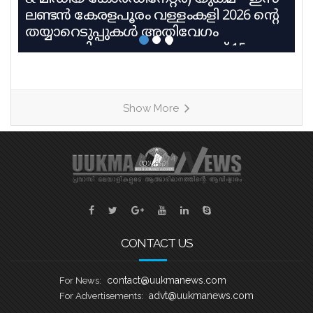
ലണ്ടൻ കേരളപൂരം വള്ളംകളി 2026 ൻ്റെ
തയ്യാറെടുപ്പുകൾ അതിവേഗം
പുരോഗമിക്കുകയാണ്. ആഗസ്റ്റ് 15
ശനിയാഴ്ച റോഥർഹാം മാൻവേഴ്സ്
ലെയ്ക്കിൽ വെച്ച് നടക്കുന്ന എട്ടാമത്
യുക്മ കേരളപൂരം വള്ളംകളിയും യുക്മ
Show More
തെരേസാസ് ഓണച്ചന്തം ‘മലയാളി
സുന്ദരി സീസൺ 2’ മത്സരവും
അനുബന്ധ കലാപരിപാടികളും ഏറ്റവും
ഭംഗിയായി നടത്തുവാനുള്ള
ഒരുക്കങ്ങളാണ് യുക്മ ദേശീയ സമിതി
നടത്തി വരുന്നതെന്ന് ദേശീയ പ്രസിഡൻ്റ്
അഡ്വ. എബി സെബാസ്റ്റ്യൻ, ജനറൽ
CONTACT US
contact@uukmanews.com
For News:
advt@uukmanews.com
For Advertisements: