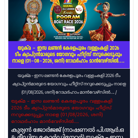
തുടരണമെന്ന് റവന്യൂ മന്ത്രി എ പി അനിൽകുമാർ
അറിയിച്ചു. കാറ്റിനും മഴയ്ക്കും സാധ്യതയുണ്ട്.
കാണാതായവർക്ക് വേണ്ടിയുള്ള തിരച്ചിൽ
ഊർജ്ജിതമായി തുടരുന്നുവെന്നും റവന്യൂ മന്ത്രി
അറിയിച്ചു. മഴയുടെ ശക്തി കുറഞ്ഞെങ്കിലും
ജാഗ്രതയോടെ തന്നെ മുന്നോട്ടു പോകണമെന്നു
റവന്യൂ മന്ത്രി
യുക്മ – ഇസ ലണ്ടൻ കേരളപൂരം വള്ളംകളി 2026 ടീം
ക്യാപ്റ്റൻമാരുടെ യോഗവും ഹീറ്റ്സ് നറുക്കെടുപ്പും നാളെ
(01/08/2026, ശനി) റോഥർഹാം മാൻവേഴ്സിൽ….
/
യുക്മ – ഇസ ലണ്ടൻ കേരളപൂരം വള്ളംകളി
2026 ടീം ക്യാപ്റ്റൻമാരുടെ യോഗവും ഹീറ്റ്സ്
നറുക്കെടുപ്പും നാളെ (01/08/2026, ശനി)
റോഥർഹാം മാൻവേഴ്സിൽ….
കുര്യൻ ജോർജജ് (നാഷണൽ പി.ആർ.ഒ
& മീഡിയ കോർഡിനേറ്റർ) യുക്മ – ഇസ