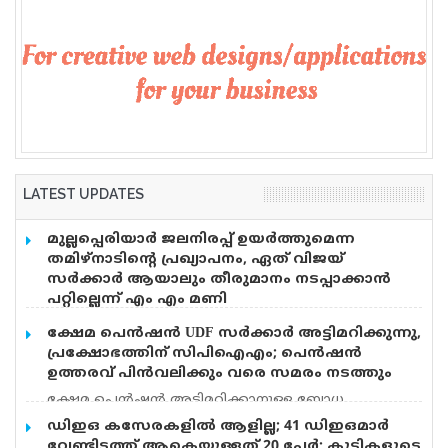
LATEST UPDATES
മുല്ലപ്പെരിയാർ ജലനിരപ്പ് ഉയർത്തുമെന്ന
തമിഴ്നാടിന്റെ പ്രഖ്യാപനം, ഏത് വിജയ്
സർക്കാർ ആയാലും തീരുമാനം നടപ്പാക്കാൻ
പറ്റില്ലെന്ന് എം എം മണി
മുല്ലപ്പെരിയാറിൽ ജലനിരപ്പ് ഉയർത്തും എന്ന
ക്ഷേമ പെൻഷൻ UDF സർക്കാർ അട്ടിമറിക്കുന്നു,
തമിഴ്നാടിന്റെ പ്രഖ്യാപനത്തിൽ പ്രതികരിച്ച് മുൻമന്ത്രി
പ്രക്ഷോഭത്തിന് സിപിഐഎം; പെൻഷൻ
എം എം മണി. തമിഴ്നാട് സർക്കാരിന്
ഉത്തരവ് പിൻവലിക്കും വരെ സമരം നടത്തും
തീരുമാനമെടുത്ത് അവിടെ വെക്കാനേ സാധിക്കു.
ക്ഷേമ പെൻഷൻ അട്ടിമറിക്കാനുള്ള ബോധ
നിലവിലുള്ള ജലനിരപ്പ് ഉയർത്താൻ കേരളം
പൂർവമായ ശ്രമമാണ് യു ഡി എഫ് സർക്കാർ
അനുവദിക്കരുത്. തമിഴ്നാടിന് ഇപ്പോൾ കൊടുക്കുന്ന
ഡിഇഒ കസേരകളില്‍ ആളില്ല; 41 ഡിഇഒമാര്‍
നടത്തുന്നതെന്ന് സിപിഐഎം സംസ്ഥാന സെക്രട്ടറി
അളവിൽ വെള്ളം കൊടുക്കണം. കേരളത്തിൻറെ
വേണ്ടിടത്ത് ആകെയുള്ളത് 20 പേര്‍; കുട്ടികളുടെ