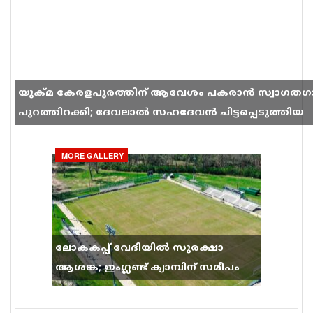
യുക്മ കേരളപൂരത്തിന് ആവേശം പകരാൻ സ്വാഗതഗ
പുറത്തിറക്കി; ദേവലാൽ സഹദേവൻ ചിട്ടപ്പെടുത്തിയ
ഗാനം സോഷ്യൽ മീഡിയയിൽ തരംഗമാകുന്നു
MORE GALLERY
ലോകകപ്പ് വേദിയിൽ സുരക്ഷാ
ആശങ്ക; ഇംഗ്ലണ്ട് ക്യാമ്പിന് സമീപം
വെടിവെപ്പ്, 9 പേർക്ക് പരിക്ക്