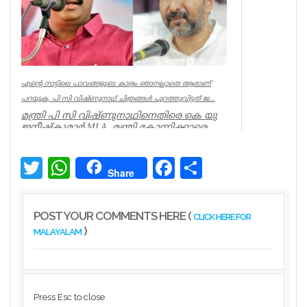
എന്റെ നാട്ടിലെ പാവങ്ങളുടെ കാര്യം ഞാനല്ലാതെ ആരാണ്
പറയുക, പി സി വിഷ്‌ണുനാഥ് ചിത്രങ്ങൾ പുറത്തുവിട്ടത് ജ...
മന്ത്രി പി സി വിഷ്ണുനാഥിനെതിരെ കെ യു
ജനീഷ്കുമാർ MLA. മന്ത്രി കോന്നിക്കാരെ
അവഗണിച്ചു. മന്ത്രി പി സി ...
Kerala
Twitter
WhatsApp
Facebook
Share
Share
POST YOUR COMMENTS HERE (
CLICK HERE FOR
)
MALAYALAM
Press Esc to close