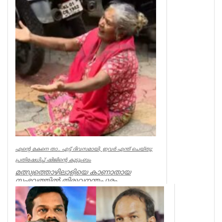
നിര...
Kerala
എന്റെ മകനെ താ.. എട്ട് ദിവസമായി, ഇവര്‍ എന്ത് ചെയ്തു;
പ്രതിഷേധിച്ച് ഷിജിന്റെ കുടുംബം
മത്സ്യത്തൊഴിലാളിയെ കാണാതായ
സംഭവത്തില്‍ തിരുവനന്തപുരം
മുതലപ്പൊഴിയില്‍ പ്രതിഷേധം ശക്തം.
കാണാതായ ഷിജിന...
Kerala