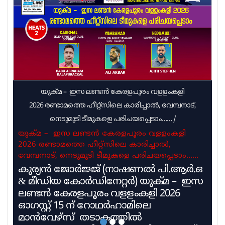
കമ്മിറ്റിക്ക് എംഎൽഎ നിർദ്ദേശം നൽകിയിരുന്നു.
പ്രളയ ബാധിതരെ സുരക്ഷിത
സ്ഥാനങ്ങളിലേക്കെത്തിക്കാനാണ് ആറന്മുളയിൽ
ഓഫ് റോഡ് വാഹനം എത്തിയത്. മെഴുവേലി
യുക്മ – ഇസ ലണ്ടൻ കേരളപൂരം വളളംകളി
2026 രണ്ടാമത്തെ ഹീറ്റ്സിലെ കാരിച്ചാൽ, വേമ്പനാട്,
നെടുമുടി ടീമുകളെ പരിചയപ്പെടാം……
/
യുക്മ – ഇസ ലണ്ടൻ കേരളപൂരം വളളംകളി
2026 രണ്ടാമത്തെ ഹീറ്റ്സിലെ കാരിച്ചാൽ,
വേമ്പനാട്, നെടുമുടി ടീമുകളെ പരിചയപ്പെടാം……
കുര്യൻ ജോർജ്ജ് (നാഷണൽ പി.ആർ.ഒ
& മീഡിയ കോർഡിനേറ്റർ) യുക്മ – ഇസ
ലണ്ടൻ കേരളപൂരം വളളംകളി 2026
ഓഗസ്റ്റ് 15 ന് റോഥർഹാമിലെ
മാൻവേഴ്സ് തടാകത്തിൽ