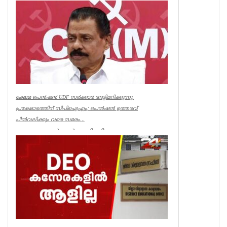
മുൻമന്ത്രി എം എം...
Kerala
ക്ഷേമ പെൻഷൻ UDF സർക്കാർ അട്ടിമറിക്കുന്നു,
പ്രക്ഷോഭത്തിന് സിപിഐഎം; പെൻഷൻ ഉത്തരവ്
പിൻവലിക്കും വരെ സമരം...
ക്ഷേമ പെൻഷൻ അട്ടിമറിക്കാനുള്ള ബോധ
പൂർവമായ ശ്രമമാണ് യു ഡി എഫ് സർക്കാർ
നടത്തുന്നതെന്ന് സിപിഐഎം സംസ്ഥാ...
Kerala