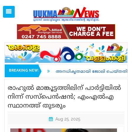
Fri, Aug 7, 2026
05:15 PM
Open
1 GBP =
128.36
Menu
Home
Latest News
Associations
Spiritual
UK NEWS
BREAKING NEWS
.
അനധികൃതമായി ജോലി ചെയ്തതിന് അറസ്റ്റിലാവുകയും 
Kerala
രാഹുല്‍ മാങ്കൂട്ടത്തിലിന് പാര്‍ട്ടിയില്‍
India
നിന്ന് സസ്‌പെന്‍ഷന്‍; എംഎല്‍എ
സ്ഥാനത്ത് തുടരും
World
uukma
Aug 25, 2025
Movies