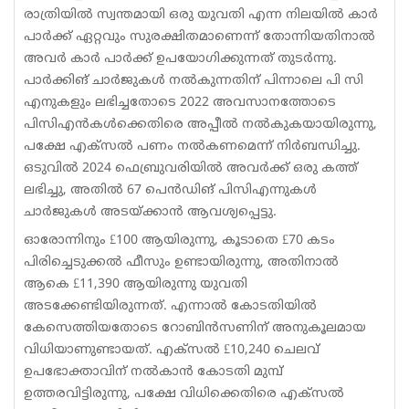
രാത്രിയിൽ സ്വന്തമായി ഒരു യുവതി എന്ന നിലയിൽ കാർ
പാർക്ക് ഏറ്റവും സുരക്ഷിതമാണെന്ന് തോന്നിയതിനാൽ
അവർ കാർ പാർക്ക് ഉപയോഗിക്കുന്നത് തുടർന്നു.
പാർക്കിങ് ചാർജുകൾ നൽകുന്നതിന് പിന്നാലെ പി സി
എനുകളും ലഭിച്ചതോടെ 2022 അവസാനത്തോടെ
പിസിഎൻകൾക്കെതിരെ അപ്പീൽ നൽകുകയായിരുന്നു,
പക്ഷേ എക്സൽ പണം നൽകണമെന്ന് നിർബന്ധിച്ചു.
ഒടുവിൽ 2024 ഫെബ്രുവരിയിൽ അവർക്ക് ഒരു കത്ത്
ലഭിച്ചു, അതിൽ 67 പെൻഡിങ് പിസിഎന്നുകൾ
ചാർജുകൾ അടയ്ക്കാൻ ആവശ്യപ്പെട്ടു.
ഓരോന്നിനും £100 ആയിരുന്നു, കൂടാതെ £70 കടം
പിരിച്ചെടുക്കൽ ഫീസും ഉണ്ടായിരുന്നു, അതിനാൽ
ആകെ £11,390 ആയിരുന്നു യുവതി
അടക്കേണ്ടിയിരുന്നത്. എന്നാൽ കോടതിയിൽ
കേസെത്തിയതോടെ റോബിൻസണിന് അനുകൂലമായ
വിധിയാണുണ്ടായത്. എക്സൽ £10,240 ചെലവ്
ഉപഭോക്താവിന് നൽകാൻ കോടതി മുമ്പ്
ഉത്തരവിട്ടിരുന്നു, പക്ഷേ വിധിക്കെതിരെ എക്സൽ