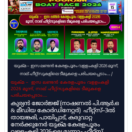
ചെയ്തിരുന്നില്ലെന്നുമാണ് വിദ്യാഭ്യാസ നല്‍കുന്ന
വിശദീകരണം. യുഡിഎഫ് സര്‍ക്കാരും പ്രമോഷന്‍
നടത്തുന്ന നടപടിക്രമം പൂര്‍ത്തിയാക്കിയിട്ടില്ല.
ഇതുമായി ബന്ധപ്പെട്ട നടപടി
പുരോഗമിക്കുന്നുവെന്നാണ് വിദ്യാഭ്യാസ വകുപ്പില്‍
നിന്ന് ലഭിക്കുന്ന വിവരം
യുക്മ – ഇസ ലണ്ടൻ കേരളപൂരം വളളംകളി 2026 മൂന്ന്,
നാല് ഹീറ്റ്സുകളിലെ ടീമുകളെ പരിചയപ്പെടാം….
/
യുക്മ – ഇസ ലണ്ടൻ കേരളപൂരം വളളംകളി
2026 മൂന്ന്, നാല് ഹീറ്റ്സുകളിലെ ടീമുകളെ
പരിചയപ്പെടാം….
കുര്യൻ ജോർജ്ജ് (നാഷണൽ പി.ആർ.ഒ
& മീഡിയ കോർഡിനേറ്റർ) ഹീറ്റ്സ്–3ൽ
തായങ്കരി, പായിപ്പാട്, കരുവാറ്റ
നേർക്കുനേർ യുക്മ കേരളപൂരം