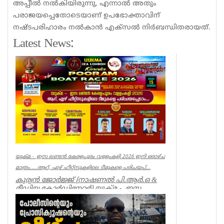
അപ്പീൽ നൽകിയിരുന്നു, എന്നാൽ അതും
പരാജയപ്പെതോടെയാണ് ഉപഭോക്താവിന്
നഷ്ടപരിഹാരം നൽകാൻ എക്സൽ നിർബന്ധിതരായത്.
Latest News:
യുക്മ - ഇസ ലണ്ടൻ കേരളപൂരം വളളംകളി 2026 ഇനി ഒരാഴ്ച
മാത്രം.....ആറ്, ഏഴ് ഹീറ്റ്സുകളിലെ ടീമുകളെ പരിചയപ്...
കുര്യൻ ജോർജ്ജ് (നാഷണൽ പി.ആർ.ഒ &
മീഡിയ കോർഡിനേറ്റർ) യുക്മ - ഇസ
ലണ്ടൻ കേരളപൂരം വ...
Associations