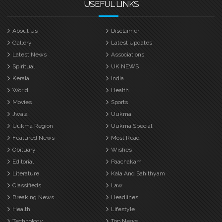
USEFUL LINKS
About Us
Disclaimer
Gallery
Latest Updates
Latest News
Associations
Spiritual
UK NEWS
Kerala
India
World
Health
Movies
Sports
Jwala
Uukma
Uukma Region
Uukma Special
Featured News
Most Read
Obituary
Wishes
Editorial
Paachakam
Literature
Kala And Sahithyam
Classifieds
Law
Breaking News
Headlines
Health
Lifestyle
Technology
Top News