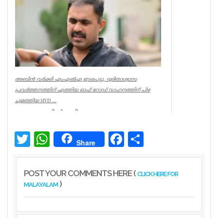
Kerala
അബിൻ വർക്കി എംഎൽഎ ഇടപെട്ടു, ദുരിതാശ്വാസ
പ്രവർത്തനത്തിന് എത്തിയ ഓഫ് റോഡ് വാഹനത്തിന് പിഴ
ചുമത്തിയ MVD ...
ആറന്മുളയിൽ ദുരിതാശ്വാസ
പ്രവർത്തനത്തിന് എത്തിയ ഓഫ് റോഡ്
വാഹനത്തിന് മോട്ടോർ വെഹിക്കിൾ
ഇൻസ്പെക്ടർ പിഴ ...
Twitter
WhatsApp
Facebook
Share
Share
Kerala
POST YOUR COMMENTS HERE (
CLICK HERE FOR
)
MALAYALAM