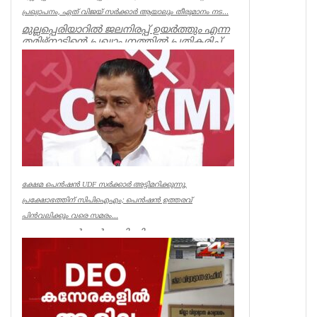
പ്രഖ്യാപനം, ഏത് വിജയ് സർക്കാർ ആയാലും തീരുമാനം നട...
മുല്ലപ്പെരിയാറിൽ ജലനിരപ്പ് ഉയർത്തും എന്ന
തമിഴ്നാടിന്റെ പ്രഖ്യാപനത്തിൽ പ്രതികരിച്ച്
മുൻമന്ത്രി എം എം...
Kerala
ക്ഷേമ പെൻഷൻ UDF സർക്കാർ അട്ടിമറിക്കുന്നു,
പ്രക്ഷോഭത്തിന് സിപിഐഎം; പെൻഷൻ ഉത്തരവ്
പിൻവലിക്കും വരെ സമരം...
ക്ഷേമ പെൻഷൻ അട്ടിമറിക്കാനുള്ള ബോധ
പൂർവമായ ശ്രമമാണ് യു ഡി എഫ് സർക്കാർ
നടത്തുന്നതെന്ന് സിപിഐഎം സംസ്ഥാ...
Kerala