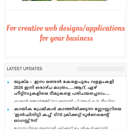
വെടിവെപ്പ്, 9 പേർക്ക് പരിക്ക്
LATEST UPDATES
യുക്മ – ഇസ ലണ്ടൻ കേരളപൂരം വളളംകളി
2026 ഇനി ഒരാഴ്ച മാത്രം…..ആറ്, ഏഴ്
ഹീറ്റ്സുകളിലെ ടീമുകളെ പരിചയപ്പെടാം….
കുര്യൻ ജോർജ്ജ് (നാഷണൽ പി.ആർ.ഒ & മീഡിയ
കോർഡിനേറ്റർ) യുക്മ – ഇസ ലണ്ടൻ കേരളപൂരം
കായിക പ്രേമികള്‍ കാത്തിരിക്കുന്ന ഗ്ലോസ്റ്ററിലെ
വളളംകളി 2026 ഓഗസ്റ്റ് 15 ന് റോഥർഹാമിലെ
‘ഇന്‍ഫിനിറ്റി കപ്പ്’ ടി10 ക്രിക്കറ്റ് ടൂര്‍ണമെന്റ്
മാൻവേഴ്സ് തടാകത്തിൽ അരങ്ങേറുവാൻ
ഓഗസ്റ്റ് 9ന്
ദിവസങ്ങൾ അടുത്ത് വരവെ അതിൻ്റെ ആവേശം
ഗ്ലോസ്റ്ററിലെ മലയാളി ക്രിക്കറ്റ് പ്രേമികള്‍ക്കായി
ഓരോ നിമിഷവും കൂടി വരുമ്പോൾ ഇന്ന് രണ്ടാമത്തെ