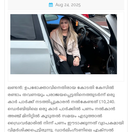
Aug 24, 2025
Sports
Jwala
Classifieds
Law
Gallery
ലണ്ടൻ: ഉപഭോക്താവിനെതിരായ കോടതി കേസിൽ
രണ്ടാം തവണയും പരാജയപ്പെട്ടതിനെത്തുടർന്ന് ഒരു
കാർ പാർക്ക് നടത്തിപ്പുകാരൻ നൽകേണ്ടത് £10,240.
ഡെർബിയിലെ ഒരു കാർ പാർക്കിൽ പണം നൽകാൻ
അഞ്ച് മിനിറ്റിൽ കൂടുതൽ സമയം എടുത്താൽ
ഡ്രൈവർമാരിൽ നിന്ന് പണം ഈടാക്കുന്നത് വ്യാപകമായി
വിമർശിക്കപ്പെട്ടിരുന്നു. ഡാർലിംഗ്ടണിലെ എക്സൽ