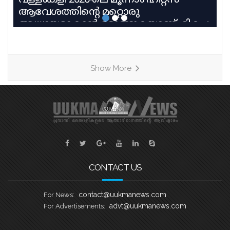
വള്ളംകളി 2026-ലെ മൂന്നാം ഹീറ്റ്സ്
ആവേശത്തിന്റെ മറ്റൊരു
അധ്യായമാകാൻ ഒരുങ്ങുകയാണ്. മികച്ച
പാരമ്പര്യവും പരിശീലന മികവും
വിജയലക്ഷ്യവുമായി മൂന്ന് കരുത്തുറ്റ
ടീമുകളാണ് ഹീറ്റ്സ്–3ൽ നേർക്കുനേർ
Show More
എത്തുന്നത്. തായങ്കരി, പായിപ്പാട്,
കരുവാറ്റ എന്നീ ചരിത്രപ്രസിദ്ധമായ
ചുണ്ടൻവള്ളങ്ങളുടെ പേരിലാണ്
യുകെയിലെ പ്രമുഖ ബോട്ട് ക്ലബ്ബുകൾ
ശക്തി തെളിയിക്കാൻ എത്തുന്നത്.
തായങ്കരി – ബി എം എ ബോട്ട് ക്ലബ്ബ്,
ബാസറ്റ്ലോ
CONTACT US
contact@uukmanews.com
For News:
advt@uukmanews.com
For Advertisements: