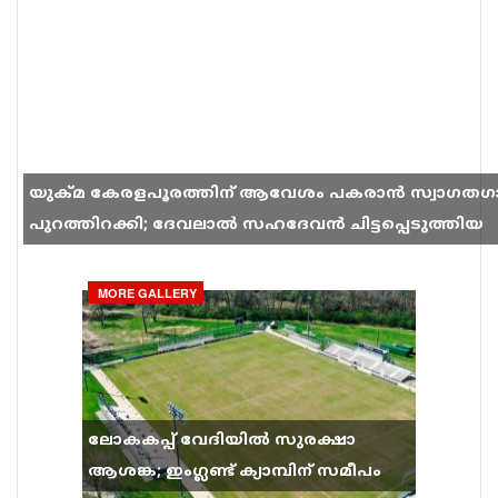
യുക്മ കേരളപൂരത്തിന് ആവേശം പകരാൻ സ്വാഗതഗ
പുറത്തിറക്കി; ദേവലാൽ സഹദേവൻ ചിട്ടപ്പെടുത്തിയ
ഗാനം സോഷ്യൽ മീഡിയയിൽ തരംഗമാകുന്നു
MORE GALLERY
ലോകകപ്പ് വേദിയിൽ സുരക്ഷാ
ആശങ്ക; ഇംഗ്ലണ്ട് ക്യാമ്പിന് സമീപം