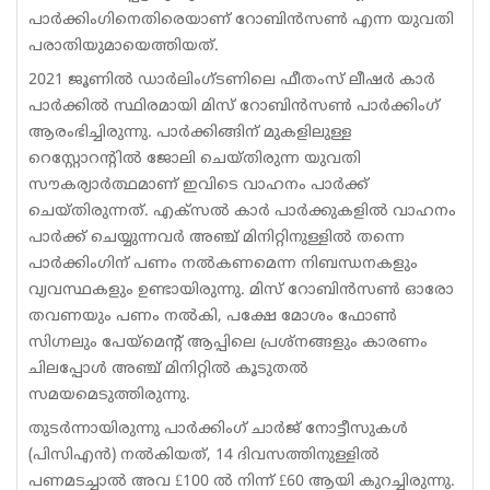
പാർക്കിംഗിനെതിരെയാണ് റോബിൻസൺ എന്ന യുവതി
പരാതിയുമായെത്തിയത്.
2021 ജൂണിൽ ഡാർലിംഗ്ടണിലെ ഫീതംസ് ലീഷർ കാർ
പാർക്കിൽ സ്ഥിരമായി മിസ് റോബിൻസൺ പാർക്കിംഗ്
ആരംഭിച്ചിരുന്നു. പാർക്കിങ്ങിന് മുകളിലുള്ള
റെസ്റ്റോറന്റിൽ ജോലി ചെയ്തിരുന്ന യുവതി
സൗകര്യാർത്ഥമാണ് ഇവിടെ വാഹനം പാർക്ക്
ചെയ്തിരുന്നത്. എക്‌സൽ കാർ പാർക്കുകളിൽ വാഹനം
പാർക്ക് ചെയ്യുന്നവർ അഞ്ച് മിനിറ്റിനുള്ളിൽ തന്നെ
പാർക്കിംഗിന് പണം നൽകണമെന്ന നിബന്ധനകളും
വ്യവസ്ഥകളും ഉണ്ടായിരുന്നു. മിസ് റോബിൻസൺ ഓരോ
തവണയും പണം നൽകി, പക്ഷേ മോശം ഫോൺ
സിഗ്നലും പേയ്‌മെന്റ് ആപ്പിലെ പ്രശ്‌നങ്ങളും കാരണം
ചിലപ്പോൾ അഞ്ച് മിനിറ്റിൽ കൂടുതൽ
സമയമെടുത്തിരുന്നു.
തുടർന്നായിരുന്നു പാർക്കിംഗ് ചാർജ് നോട്ടീസുകൾ
(പിസിഎൻ) നൽകിയത്, 14 ദിവസത്തിനുള്ളിൽ
പണമടച്ചാൽ അവ £100 ൽ നിന്ന് £60 ആയി കുറച്ചിരുന്നു.