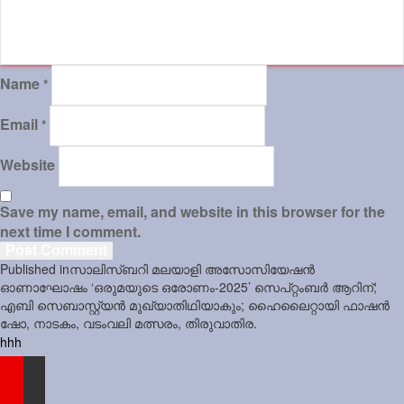
Name
*
Email
*
Website
Save my name, email, and website in this browser for the
next time I comment.
Post
Published in
സാലിസ്ബറി മലയാളി അസോസിയേഷൻ
navigation
ഓണാഘോഷം ‘ഒരുമയുടെ ഒരോണം-2025’ സെപ്റ്റംബർ ആറിന്;
എബി സെബാസ്റ്റ്യൻ മുഖ്യാതിഥിയാകും; ഹൈലൈറ്റായി ഫാഷൻ
ഷോ, നാടകം, വടംവലി മത്സരം, തിരുവാതിര.
hhh