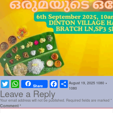
Posted
Full
August 19, 2025
1080 ×
Twitter
WhatsApp
Facebook
Share
Share
on
size
1080
Leave a Reply
Your email address will not be published.
Required fields are marked
*
Comment
*