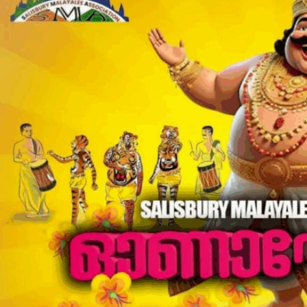
Sports
Jwala
Classifieds
Law
Gallery