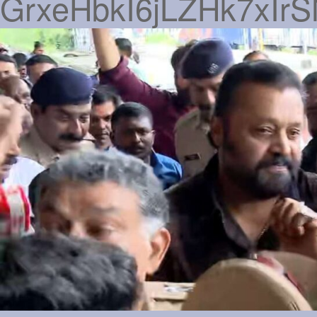
GrxeHbkI6jLZHk7xI