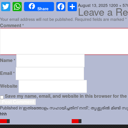
Posted
Full
August 13, 2025
1200 × 57
Twitter
WhatsApp
Facebook
Share
Leave a Re
Share
on
size
Your email address will not be published.
Required fields are marked
*
Comment
*
Name
*
Email
*
Website
Save my name, email, and website in this browser for the
Post
Published in
‘ഇത്രത്തോളം സഹായിച്ചതിന് നന്ദി’; തൃശ്ശൂരില്‍ മിണ്ടി
navigation
hhh