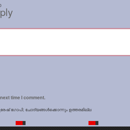
0
ply
 next time I comment.
 സുരേഷ് ഗോപി; ചോദ്യങ്ങള്‍ക്കൊന്നും ഉത്തരമില്ല