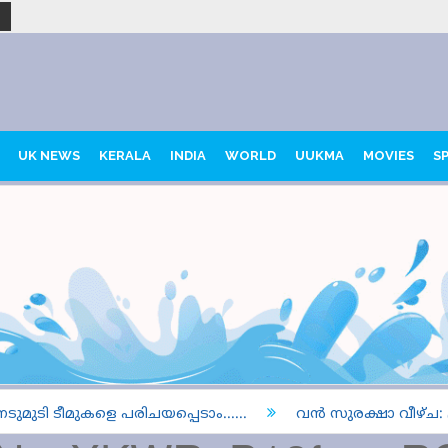
UK NEWS
KERALA
INDIA
WORLD
UUKMA
MOVIES
S
ടീമുകളെ പരിചയപ്പെടാം......
വൻ സുരക്ഷാ വീഴ്ച: ട്രംപി