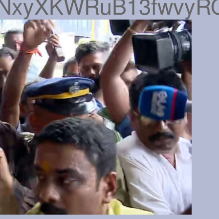
rSNxyXKWRuB13fwvyR