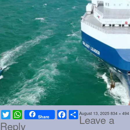
Sports
Jwala
Classifieds
Law
Gallery
Posted
Full
August 13, 2025
834 × 494
Twitter
WhatsApp
Facebook
Share
Leave a
Share
on
size
Reply