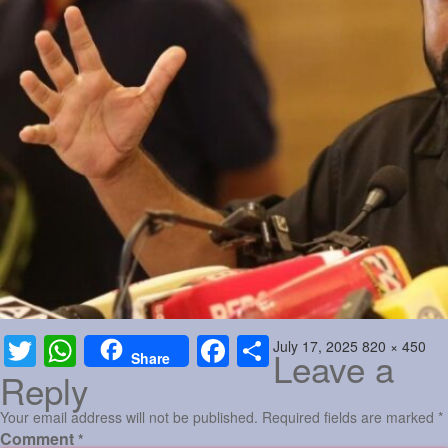
Sports
Jwala
Classifieds
Law
Gallery
Posted
Full
July 17, 2025
820 × 450
Twitter
WhatsApp
Facebook
Share
Leave a
Share
on
size
Reply
Your email address will not be published.
Required fields are marked
*
Comment
*