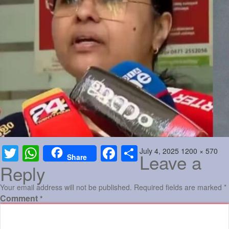
Sports
Jwala
Classifieds
Law
Gallery
Posted
Full
July 4, 2025
1200 × 570
Twitter
WhatsApp
Facebook
Share
Leave a
Share
on
size
Reply
Your email address will not be published.
Required fields are marked
*
Comment
*