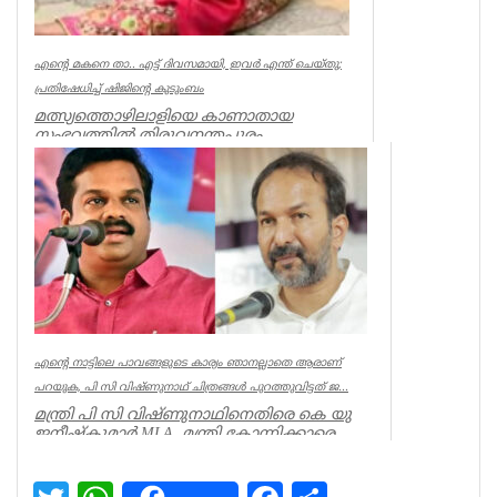
എന്റെ മകനെ താ.. എട്ട് ദിവസമായി, ഇവര്‍ എന്ത് ചെയ്തു;
പ്രതിഷേധിച്ച് ഷിജിന്റെ കുടുംബം
മത്സ്യത്തൊഴിലാളിയെ കാണാതായ
സംഭവത്തില്‍ തിരുവനന്തപുരം
മുതലപ്പൊഴിയില്‍ പ്രതിഷേധം ശക്തം.
കാണാതായ ഷിജിന...
Kerala
എന്റെ നാട്ടിലെ പാവങ്ങളുടെ കാര്യം ഞാനല്ലാതെ ആരാണ്
പറയുക, പി സി വിഷ്‌ണുനാഥ് ചിത്രങ്ങൾ പുറത്തുവിട്ടത് ജ...
മന്ത്രി പി സി വിഷ്ണുനാഥിനെതിരെ കെ യു
ജനീഷ്കുമാർ MLA. മന്ത്രി കോന്നിക്കാരെ
അവഗണിച്ചു. മന്ത്രി പി സി ...
Kerala