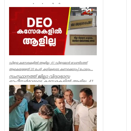
ക്ഷേമ പെൻഷൻ അട്ടിമറിക്കാനുള്ള ബോധ
പൂർവമായ ശ്രമമാണ് യു ഡി എഫ് സർക്കാർ
നടത്തുന്നതെന്ന് സിപിഐഎം സംസ്ഥാ...
Kerala
ഡിഇഒ കസേരകളില്‍ ആളില്ല; 41 ഡിഇഒമാര്‍ വേണ്ടിടത്ത്
ആകെയുള്ളത് 20 പേര്‍; കുട്ടികളുടെ കണക്കെടുപ്പ് പോലും...
സംസ്ഥാനത്ത് ജില്ലാ വിദ്യാഭ്യാസ
ഓഫീസര്‍മാരുടെ കസേരകളില്‍ ആളില്ല. 41
ഡിഇഒമാരില്‍ നിലവില്‍ ഉള്ളത് 20 പ...
Kerala