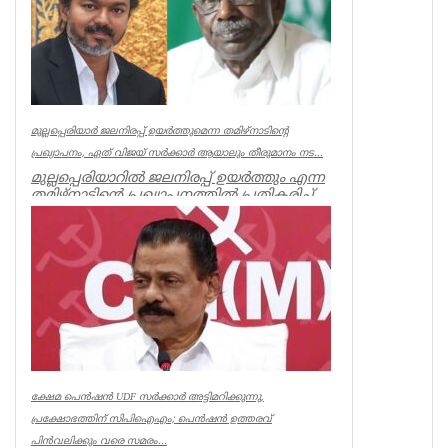
മുല്ലപ്പെരിയാർ ജലനിരപ്പ് ഉയർത്തുമെന്ന തമിഴ്നാടിന്റെ
പ്രഖ്യാപനം, ഏത് വിജയ് സർക്കാർ ആയാലും തീരുമാനം നട...
മുല്ലപ്പെരിയാറിൽ ജലനിരപ്പ് ഉയർത്തും എന്ന
തമിഴ്നാടിന്റെ പ്രഖ്യാപനത്തിൽ പ്രതികരിച്ച്
മുൻമന്ത്രി എം എം...
Kerala
ക്ഷേമ പെൻഷൻ UDF സർക്കാർ അട്ടിമറിക്കുന്നു,
പ്രക്ഷോഭത്തിന് സിപിഐഎം; പെൻഷൻ ഉത്തരവ്
പിൻവലിക്കും വരെ സമരം...