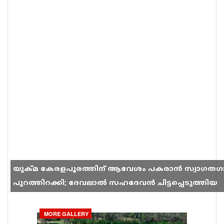
യുക്മ കേരളപൂരത്തിന് ആവേശം പകരാൻ സ്വാഗതഗ
പുറത്തിറക്കി; ദേവലാൽ സഹദേവൻ ചിട്ടപ്പെടുത്തിയ
ഗാനം സോഷ്യൽ മീഡിയയിൽ തരംഗമാകുന്നു
MORE GALLERY