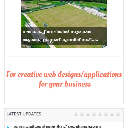
ലോകകപ്പ് വേദിയിൽ സുരക്ഷാ
ആശങ്ക; ഇംഗ്ലണ്ട് ക്യാമ്പിന് സമീപം
വെടിവെപ്പ്, 9 പേർക്ക് പരിക്ക്
LATEST UPDATES
മുല്ലപ്പെരിയാർ ജലനിരപ്പ് ഉയർത്തുമെന്ന