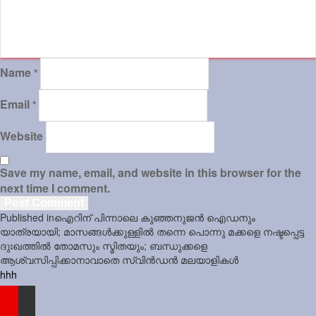
Name
*
Email
*
Website
Save my name, email, and website in this browser for the
next time I comment.
Post
Published in
ഐറിന് പിന്നാലെ കുഞ്ഞനുജൻ ഐഡനും
navigation
യാത്രയായി; മാസങ്ങൾക്കുള്ളിൽ തന്നെ പൊന്നു മക്കളെ നഷ്ടപ്പെട്ട
ദുഃഖത്തിൽ തോമസും സ്മിതയും; ബന്ധുക്കളെ
ആശ്വസിപ്പിക്കാനാവാതെ സ്വിൻഡൻ മലയാളികൾ
hhh