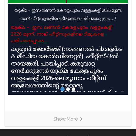
യുക്മ – ഇസ ലണ്ടൻ കേരളപൂരം വളളംകളി 2026 മൂന്ന്,
നാല് ഹീറ്റ്സുകളിലെ ടീമുകളെ പരിചയപ്പെടാം….
/
യുക്മ – ഇസ ലണ്ടൻ കേരളപൂരം വളളംകളി
2026 മൂന്ന്, നാല് ഹീറ്റ്സുകളിലെ ടീമുകളെ
പരിചയപ്പെടാം….
കുര്യൻ ജോർജ്ജ് (നാഷണൽ പി.ആർ.ഒ
& മീഡിയ കോർഡിനേറ്റർ) ഹീറ്റ്സ്–3ൽ
തായങ്കരി, പായിപ്പാട്, കരുവാറ്റ
നേർക്കുനേർ യുക്മ കേരളപൂരം
വള്ളംകളി 2026-ലെ മൂന്നാം ഹീറ്റ്സ്
ആവേശത്തിന്റെ മറ്റൊരു
അധ്യായമാകാൻ ഒരുങ്ങുകയാണ്. മികച്ച
പാരമ്പര്യവും പരിശീലന മികവും
വിജയലക്ഷ്യവുമായി മൂന്ന് കരുത്തുറ്റ
ടീമുകളാണ് ഹീറ്റ്സ്–3ൽ നേർക്കുനേർ
Show More
എത്തുന്നത്. തായങ്കരി, പായിപ്പാട്,
കരുവാറ്റ എന്നീ ചരിത്രപ്രസിദ്ധമായ