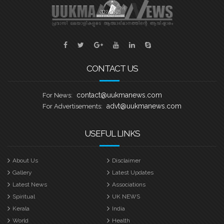
ചുണ്ടൻവള്ളങ്ങളുടെ പേരിലാണ്
യുകെയിലെ പ്രമുഖ ബോട്ട് ക്ലബ്ബുകൾ
ശക്തി തെളിയിക്കാൻ എത്തുന്നത്.
തായങ്കരി – ബി എം എ ബോട്ട് ക്ലബ്ബ്,
ബാസറ്റ്ലോ
CONTACT US
contact@uukmanews.com
For News:
advt@uukmanews.com
For Advertisements:
USEFUL LINKS
About Us
Disclaimer
Gallery
Latest Updates
Latest News
Associations
Spiritual
UK NEWS
Kerala
India
World
Health