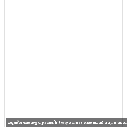
യുക്മ കേരളപൂരത്തിന് ആവേശം പകരാൻ സ്വാഗതഗ