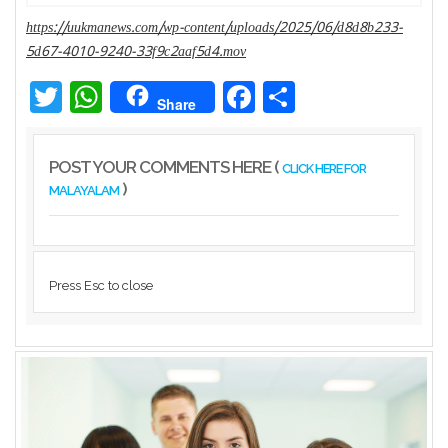
Sports
https://uukmanews.com/wp-content/uploads/2025/06/d8d8b233-
5d67-4010-9240-33f9c2aaf5d4.mov
Jwala
Twitter
WhatsApp
Facebook
Share
Share
Classifieds
Law
POST YOUR COMMENTS HERE (
CLICK HERE FOR
)
Gallery
MALAYALAM
Press Esc to close